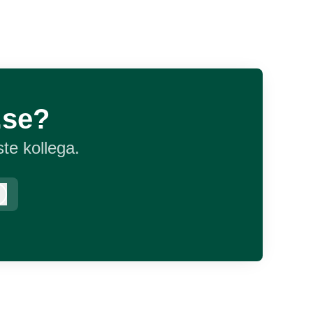
.se?
te kollega.
Logg inn