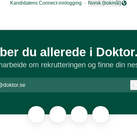
Kandidatens Connect-innlogging
·
Norsk (bokmål)
Endre språk
ber du allerede i Doktor
arbeide om rekrutteringen og finne din nes
@doktor.se