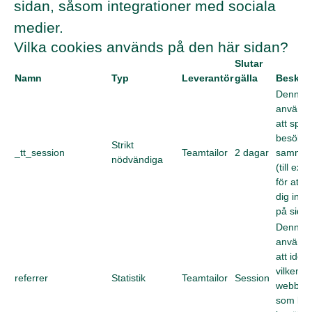
sidan, såsom integrationer med sociala
medier.
Vilka cookies används på den här sidan?
Slutar
Namn
Typ
Leverantör
gälla
Beskri
Denna c
används
att spar
besökar
Strikt
_tt_session
Teamtailor
2 dagar
samma
nödvändiga
(till ex
för att h
dig inlo
på sidan
Denna c
används
att ident
vilken
referrer
Statistik
Teamtailor
Session
webblä
som led