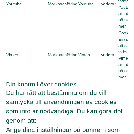
videos f
Youtube
Marknadsföring
Youtube
Varierar
Youtube
är inbä
på sida
mer
Cookie
används
att spel
videos f
Vimeo
Marknadsföring
Vimeo
Varierar
Vimeo,
är inbä
på sida
mer
Din kontroll över cookies
Du har rätt att bestämma om du vill
samtycka till användningen av cookies
som inte är nödvändiga. Du kan göra det
genom att:
Ange dina inställningar på bannern som