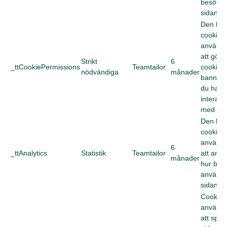
besökarn
sidan.
Den här
cookien
används
att gö
Strikt
6
_ttCookiePermissions
Teamtailor
cookie-
nödvändiga
månader
bannern
du har
interage
med de
Den här
cookien
används
6
_ttAnalytics
Statistik
Teamtailor
att anal
månader
hur bes
använd
sidan.
Cookie
används
att spel