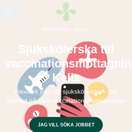
KARRIÄRMENY
Dela sidan
DOKTOR24
·
KALIX
Sjuksköterska till
vaccinationsmottagni
Kalix
Flexibelt jobb för sjuksköterska – gör
skillnad på våra vaccinationsmottagningar!
JAG VILL SÖKA JOBBET